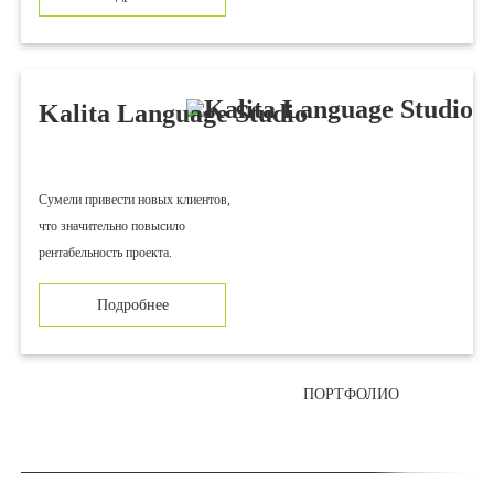
Kalita Language Studio
Суме­ли при­ве­сти новых клиентов,
что зна­чи­тель­но повысило
рен­та­бель­ность проекта.
Подробнее
ПОРТФОЛИО