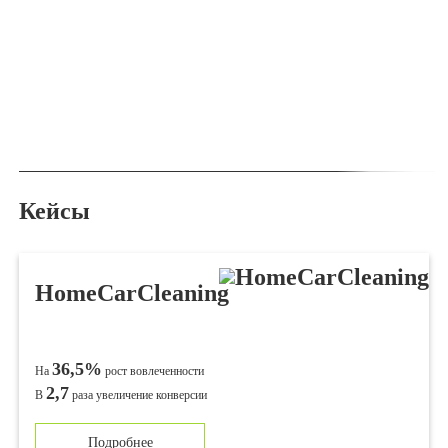
Кейсы
HomeCarCleaning
36,5%
На
рост вовлеченности
2,7
В
раза уве­ли­че­ние конверсии
Подробнее