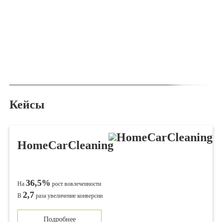
Кейсы
HomeCarCleaning
36,5%
На
рост вовлеченности
2,7
В
раза уве­ли­че­ние конверсии
Подробнее