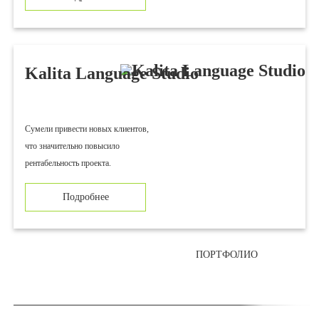
Kalita Language Studio
Суме­ли при­ве­сти новых клиентов,
что зна­чи­тель­но повысило
рен­та­бель­ность проекта.
Подробнее
ПОРТФОЛИО