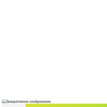
реклама
CPA
Таргетированная
реклама
DEV
Разработка сайтов:
Лендинги
Интернет -
магазины
Корпоративные
сайты
TS
Поддержка сайтов