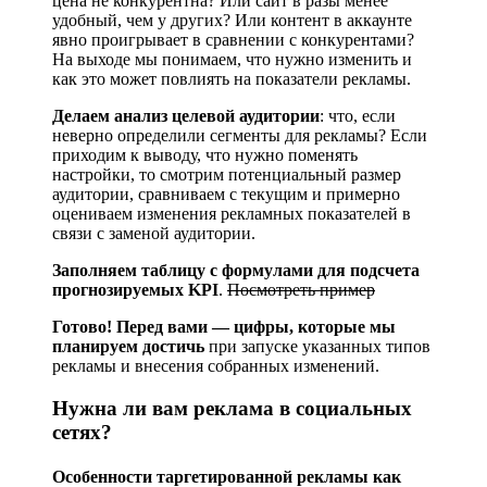
цена не конкурентна? Или сайт в разы менее
удобный, чем у других? Или контент в аккаунте
явно проигрывает в сравнении с конкурентами?
На выходе мы понимаем, что нужно изменить и
как это может повлиять на показатели рекламы.
Делаем анализ целевой аудитории
: что, если
неверно определили сегменты для рекламы? Если
приходим к выводу, что нужно поменять
настройки, то смотрим потенциальный размер
аудитории, сравниваем с текущим и примерно
оцениваем изменения рекламных показателей в
связи с заменой аудитории.
Заполняем таблицу с формулами для подсчета
прогнозируемых KPI
.
Посмотреть пример
Готово! Перед вами — цифры, которые мы
планируем достичь
при запуске указанных типов
рекламы и внесения собранных изменений.
Нужна ли вам реклама в социальных
сетях?
Осо­бен­но­сти тар­ге­ти­ро­ван­ной рекла­мы как