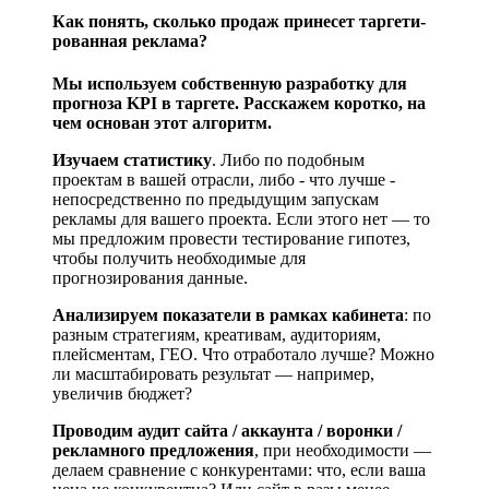
Как понять, сколь­ко про­даж при­не­сет тар­ге­ти­
ро­ван­ная реклама?
Мы используем собственную разработку для
прогноза KPI в таргете. Расскажем коротко, на
чем основан этот алгоритм.
Изучаем статистику
. Либо по подобным
проектам в вашей отрасли, либо - что лучше -
непосредственно по предыдущим запускам
рекламы для вашего проекта. Если этого нет — то
мы предложим провести тестирование гипотез,
чтобы получить необходимые для
прогнозирования данные.
Анализируем показатели в рамках кабинета
: по
разным стратегиям, креативам, аудиториям,
плейсментам, ГЕО. Что отработало лучше? Можно
ли масштабировать результат — например,
увеличив бюджет?
Проводим аудит сайта / аккаунта / воронки /
рекламного предложения
, при необходимости —
делаем сравнение с конкурентами: что, если ваша