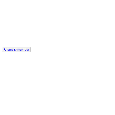
Стать клиентом
KPI
Performance -
маркетинг
SEO
Продвижение
в Яндекс и Google
SMM
Маркетинг
в социальных сетях
PPC
Контекстная
реклама
CPA
Таргетированная